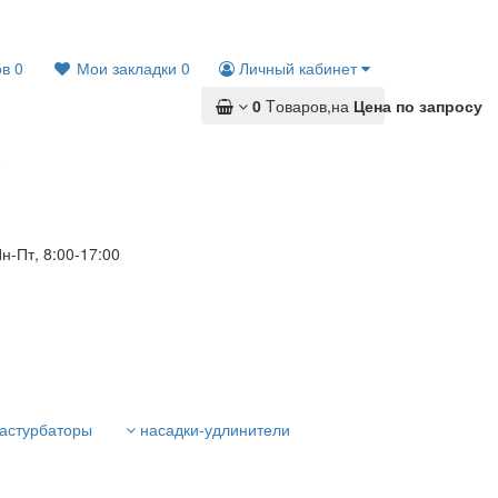
ов
0
Мои закладки
0
Личный кабинет
0
Tоваров,
на
Цена по запросу
9
н-Пт, 8:00-17:00
астурбаторы
насадки-удлинители