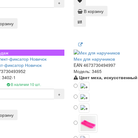
+
В корзину
корзину
одаж
Мех для наручников
т-фиксатор Новичок
EAN 4673730494997
73730493952
Модель: 3465
 3402-1
Цвет меха, искусственный
В наличии 10 шт.
+
корзину