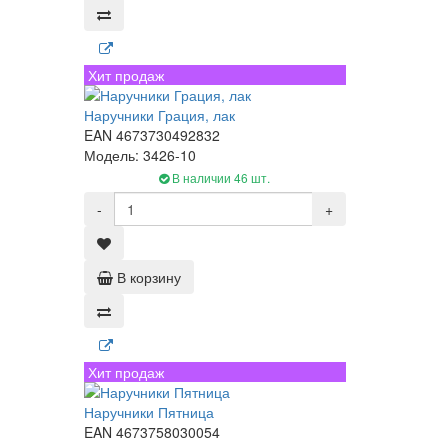
Хит продаж
Наручники Грация, лак
EAN 4673730492832
Модель: 3426-10
В наличии 46 шт.
-
+
В корзину
Хит продаж
Наручники Пятница
EAN 4673758030054