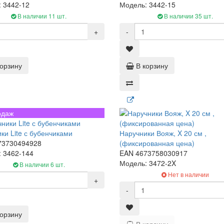
 3442-12
Модель: 3442-15
В наличии 11 шт.
В наличии 35 шт.
+
-
корзину
В корзину
одаж
ки Lite с бубенчиками
Наручники Вояж, X 20 см ,
73730494928
(фиксированная цена)
 3462-144
EAN 4673758030917
Модель: 3472-2X
В наличии 6 шт.
Нет в наличии
+
-
корзину