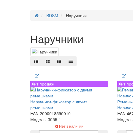
BDSM
Наручники
Наручники
Хит продаж
Хит пр
Наручники-фиксатор с двумя
Ремень-
ремешками
Новичо
EAN 2000018590010
EAN 46
Модель: 3055-1
Модель:
Нет в наличии