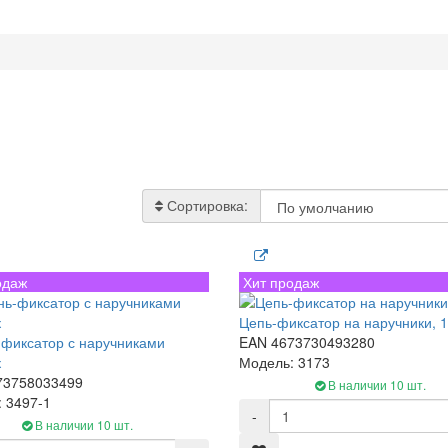
Сортировка:
одаж
Хит продаж
Цепь-фиксатор на наручники, 
фиксатор с наручниками
EAN 4673730493280
к
Модель: 3173
73758033499
В наличии 10 шт.
 3497-1
-
В наличии 10 шт.