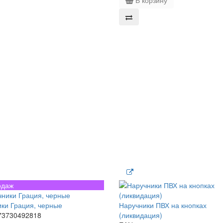
В корзину
одаж
ки Грация, черные
Наручники ПВХ на кнопках
73730492818
(ликвидация)