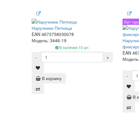
Хит пр
Наручники Пятница
EAN 4673758030078
Модель: 3446-19
Наручни
фиксир
В наличии 10 шт.
EAN 46
-
+
Модель:
-
В корзину
В 