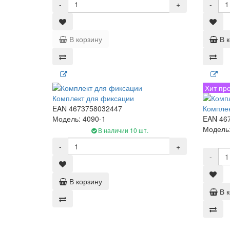
-
+
-
В корзину
В 
Хит пр
Комплект для фиксации
EAN 4673758032447
Комплек
Модель: 4090-1
EAN 46
Модель:
В наличии 10 шт.
-
+
-
В корзину
В 