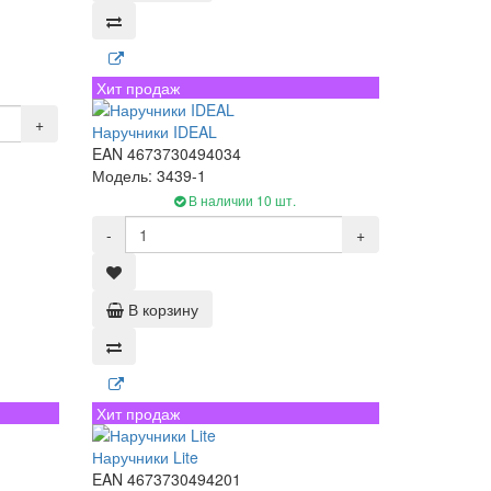
Хит продаж
+
Наручники IDEAL
EAN 4673730494034
Модель: 3439-1
В наличии 10 шт.
-
+
В корзину
Хит продаж
Наручники Lite
EAN 4673730494201