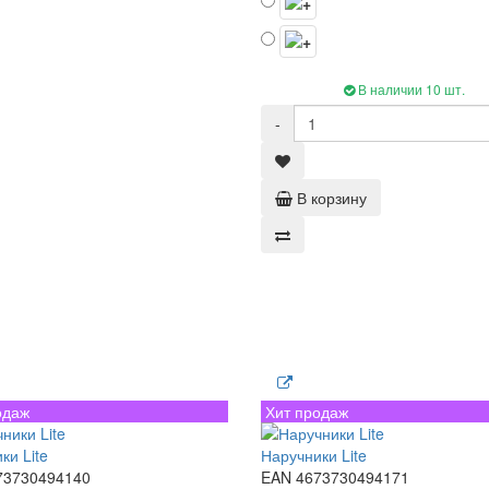
В наличии 10 шт.
-
В корзину
одаж
Хит продаж
ки Lite
Наручники Lite
73730494140
EAN 4673730494171