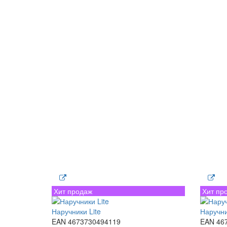
Хит продаж
Хит пр
Наручники Lite
Наручни
EAN 4673730494119
EAN 46