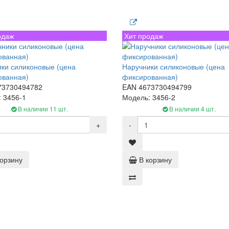
одаж
Хит продаж
ки силиконовые (цена
Наручники силиконовые (цена
ованная)
фиксированная)
73730494782
EAN 4673730494799
 3456-1
Модель: 3456-2
В наличии 11 шт.
В наличии 4 шт.
+
-
корзину
В корзину