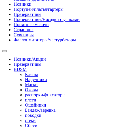
Новинки
Портупеи/платья/гартеры
Презервативы
Презервативы/Насадки с усиками
Приятные мелочи
Страпоны
Сувениры
Фаллоимитаторы/мастурбаторы
Новинки/Акции
Презервативы
BDSM
Кляпы
Наручники
Маски
Оковы
распорки/фиксаторы
плети
Ошейники
Бандаж/веревка
поводки
стеки
Сбруи