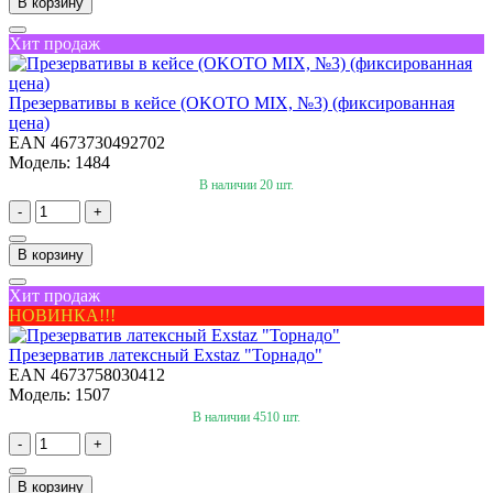
В корзину
Хит продаж
Презервативы в кейсе (OKOTO MIX, №3) (фиксированная
цена)
EAN 4673730492702
Модель: 1484
В наличии 20 шт.
-
+
В корзину
Хит продаж
НОВИНКА!!!
Презерватив латексный Exstaz "Торнадо"
EAN 4673758030412
Модель: 1507
В наличии 4510 шт.
-
+
В корзину