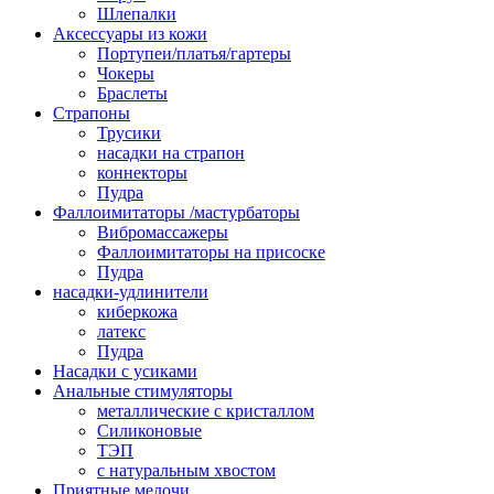
Шлепалки
Аксессуары из кожи
Портупеи/платья/гартеры
Чокеры
Браслеты
Страпоны
Трусики
насадки на страпон
коннекторы
Пудра
Фаллоимитаторы /мастурбаторы
Вибромассажеры
Фаллоимитаторы на присоске
Пудра
насадки-удлинители
киберкожа
латекс
Пудра
Насадки с усиками
Анальные стимуляторы
металлические с кристаллом
Силиконовые
ТЭП
с натуральным хвостом
Приятные мелочи