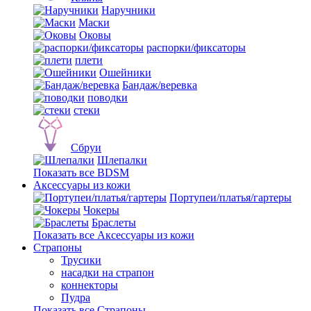
Наручники
Маски
Оковы
распорки/фиксаторы
плети
Ошейники
Бандаж/веревка
поводки
стеки
Сбруи
Шлепалки
Показать все BDSM
Аксессуары из кожи
Портупеи/платья/гартеры
Чокеры
Браслеты
Показать все Аксессуары из кожи
Страпоны
Трусики
насадки на страпон
коннекторы
Пудра
Показать все Страпоны