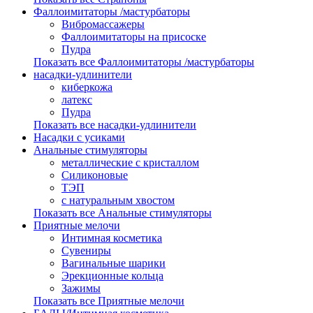
Фаллоимитаторы /мастурбаторы
Вибромассажеры
Фаллоимитаторы на присоске
Пудра
Показать все Фаллоимитаторы /мастурбаторы
насадки-удлинители
киберкожа
латекс
Пудра
Показать все насадки-удлинители
Насадки с усиками
Анальные стимуляторы
металлические с кристаллом
Силиконовые
ТЭП
с натуральным хвостом
Показать все Анальные стимуляторы
Приятные мелочи
Интимная косметика
Сувениры
Вагинальные шарики
Эрекционные кольца
Зажимы
Показать все Приятные мелочи