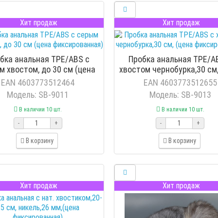
Хит продаж
Хит продаж
бка анальная TPE/ABS с
Пробка анальная TPE/A
м хвостом, до 30 см (цена
хвостом чернобурка,30 см,
фиксированная)
фиксированная)
EAN 4603773512464
EAN 4603773512655
Модель: SB-9011
Модель: SB-9013
В наличии 10 шт.
В наличии 10 шт.
-
+
-
+
В корзину
В корзину
Хит продаж
Хит продаж