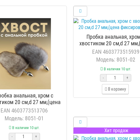
Пробка анальная, хром
хвостиком 20 см,d 27 мм,
фиксированная)
EAN 4603773515939
Модель: 8051-02
В наличии 10 шт.
-
+
В корзину
робка анальная, хром с
тиком 20 см,d 27 мм,(цена
фиксированная)
EAN 4603773513706
Модель: 8051-01
В наличии 10 шт.
Хит продаж
-
+