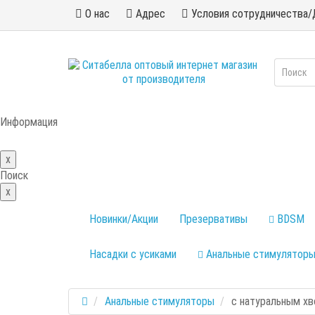
О нас
Адрес
Условия сотрудничества/
Информация
x
Поиск
x
Новинки/Акции
Презервативы
BDSM
Насадки с усиками
Анальные стимулятор
Анальные стимуляторы
с натуральным х