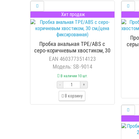
Хит продаж
Про
Пробка анальная TPE/ABS с
серы
серо-коричневым хвостиком, 30
см,(цена фиксированная)
EAN 4603773514123
Модель: SB-9014
В наличии 10 шт.
-
+
В корзину