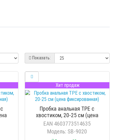
Показать:
Хит продаж
 с
Пробка анальная TPE с
ена
хвостиком, 20-25 см (цена
фиксированная)
EAN 4603773514635
Модель: SB-9020