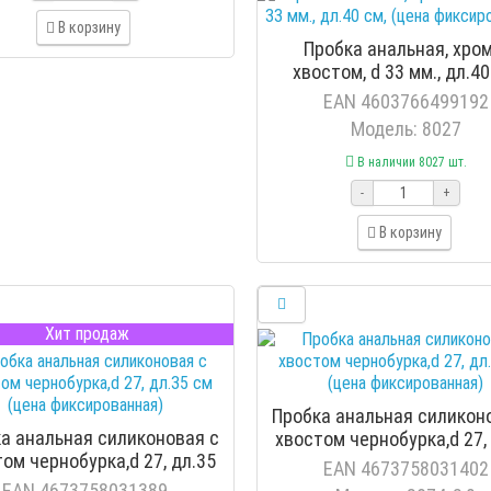
В корзину
Пробка анальная, хром
хвостом, d 33 мм., дл.40
(цена фиксированная
EAN 4603766499192
Модель: 8027
В наличии 8027 шт.
-
+
В корзину
Хит продаж
Пробка анальная силикон
а анальная силиконовая с
хвостом чернобурка,d 27,
ом чернобурка,d 27, дл.35
см (цена фиксированн
EAN 4673758031402
 (цена фиксированная)
EAN 4673758031389