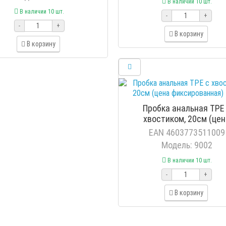
В наличии 10 шт.
В наличии 10 шт.
-
+
-
+
В корзину
В корзину
Пробка анальная TPE
хвостиком, 20см (це
фиксированная) Ено
EAN 4603773511009
Модель: 9002
В наличии 10 шт.
-
+
В корзину