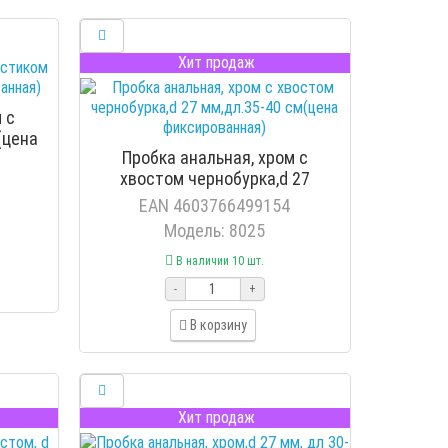
Хит продаж
 с
(цена
Пробка анальная, хром с
хвостом чернобурка,d 27
мм,дл.35-40 см(цена
EAN 4603766499154
фиксированная)
Модель: 8025
В наличии 10 шт.
-
+
В корзину
Хит продаж