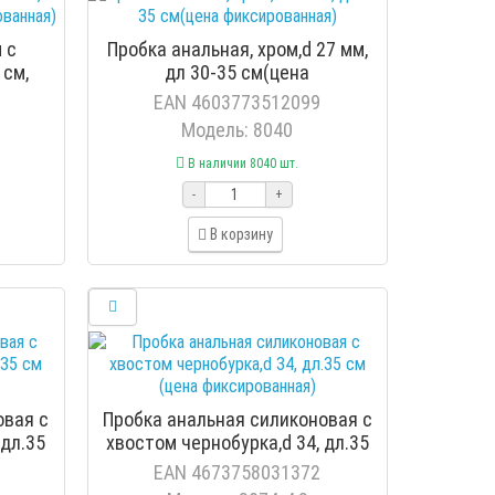
 с
Пробка анальная, хром,d 27 мм,
 см,
дл 30-35 см(цена
)
фиксированная)
EAN 4603773512099
Модель: 8040
В наличии 8040 шт.
-
+
В корзину
овая с
Пробка анальная силиконовая с
 дл.35
хвостом чернобурка,d 34, дл.35
ая)
см (цена фиксированная)
EAN 4673758031372