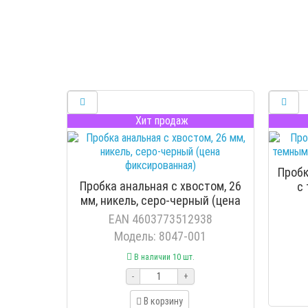
Хит продаж
Пробк
Пробка анальная с хвостом, 26
с
мм, никель, серо-черный (цена
фиксированная)
EAN 4603773512938
Модель: 8047-001
В наличии 10 шт.
-
+
В корзину