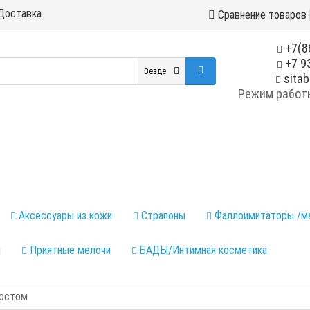
Доставка
Сравнение товаров
+7(8
+7 93
Везде
sitab
Режим работы:
Аксессуары из кожи
Страпоны
Фаллоимитаторы /м
ы
Приятные мелочи
БАДЫ/Интимная косметика
востом