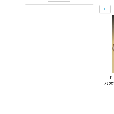
П
хвос