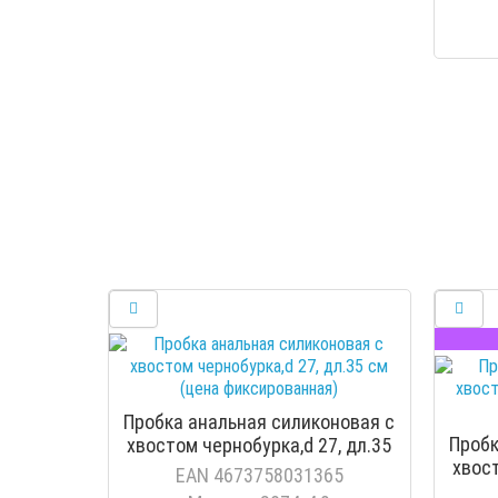
Пробка анальная силиконовая с
Пробк
хвостом чернобурка,d 27, дл.35
хвост
см (цена фиксированная)
EAN 4673758031365
см