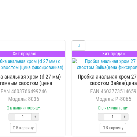
Хит продаж
Хит продаж
а анальная хром (d 27 мм)
Пробка анальная хром 27
 темным хвостом (цена
хвостом Зайка(цена
фиксированная)
фиксированная)
EAN 4603766499246
EAN 4603773514659
Модель: 8036
Модель: P-8065
В наличии 8036 шт.
В наличии 10 шт.
-
+
-
+
В корзину
В корзину