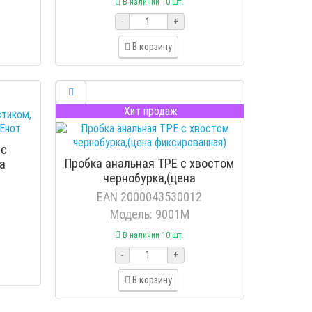
В наличии 10 шт.
-
+
В корзину
Хит продаж
 с
Пробка анальная TPE с хвостом
на
чернобурка,(цена
т
фиксированная)
EAN 2000043530012
Модель: 9001М
В наличии 10 шт.
-
+
В корзину