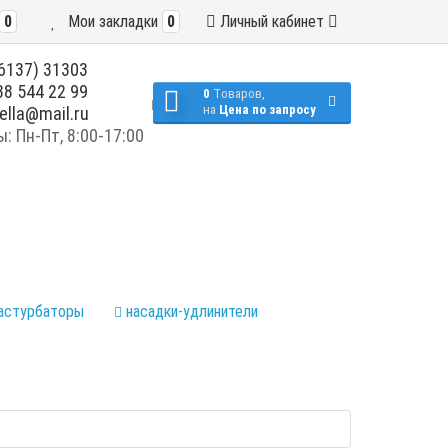
0
Мои закладки
0
Личный кабинет
6137) 31303
8 544 22 99
0
Tоваров,
на
Цена по запросу
ella@mail.ru
 Пн-Пт, 8:00-17:00
астурбаторы
насадки-удлинители