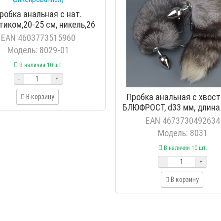
робка анальная с нат.
тиком,20-25 см, никель,26
,(цена фиксированная)
EAN 4603773515960
Модель: 8029-01
В наличии 10 шт.
-
+
Пробка анальная с хвос
В корзину
БЛЮФРОСТ, d33 мм, длина
(цена фиксированная
EAN 4673730492634
Модель: 8031
В наличии 10 шт.
-
+
В корзину