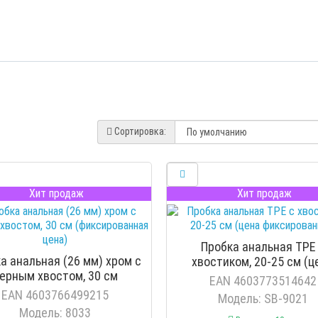
Сортировка:
Хит продаж
Хит продаж
Пробка анальная TPE
а анальная (26 мм) хром с
хвостиком, 20-25 см (ц
ерным хвостом, 30 см
фиксированная)
EAN 4603773514642
(фиксированная цена)
EAN 4603766499215
Модель: SB-9021
Модель: 8033