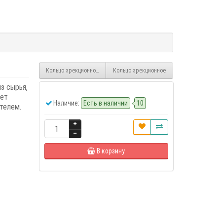
Кольцо эрекционное Love Ring
Кольцо эрекционное
з сырья,
еет
Наличие:
Есть в наличии
10
телем.
В корзину