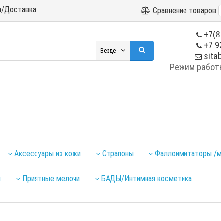
а/Доставка
Сравнение товаров
+7(8
+7 9
Везде
sitab
Режим работы:
Аксессуары из кожи
Страпоны
Фаллоимитаторы /м
ы
Приятные мелочи
БАДЫ/Интимная косметика