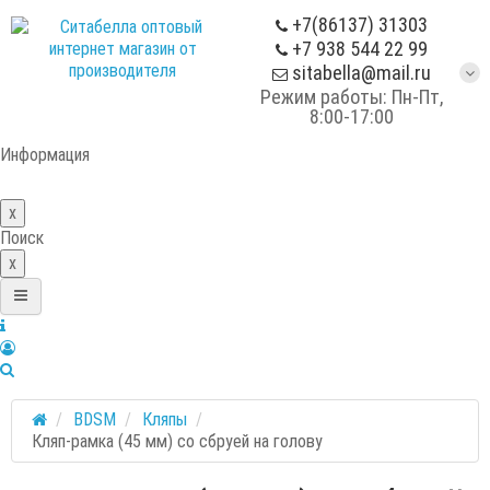
+7(86137) 31303
+7 938 544 22 99
sitabella@mail.ru
Режим работы: Пн-Пт,
8:00-17:00
Информация
x
Поиск
x
BDSM
Кляпы
Кляп-рамка (45 мм) со сбруей на голову