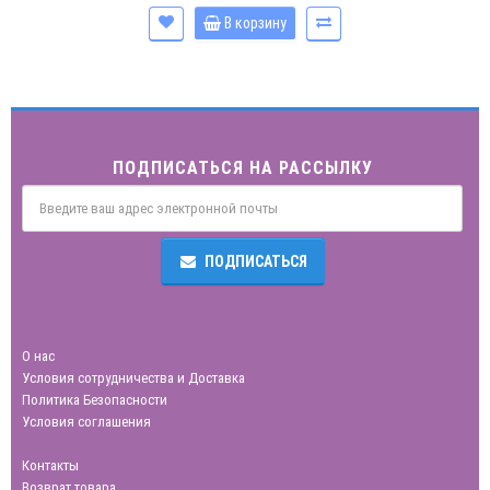
Общая длина 59 см. Max диаметр шара 38 мм, длина кляпа 10 см.
Ширина ремешков 20 мм. Длина упаковки 28, ширина 8, высота 6
В корзину
см. Вес брутто 130 г...
ПОДПИСАТЬСЯ НА РАССЫЛКУ
ПОДПИСАТЬСЯ
О нас
Условия сотрудничества и Доставка
Политика Безопасности
Условия соглашения
Контакты
Возврат товара