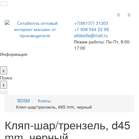
0
0
+7(86137) 31303
+7 938 544 22 99
sitabella@mail.ru
Режим работы: Пн-Пт, 8:00-
17:00
Информация
x
Поиск
x
BDSM
Кляпы
Кляп-шар/трензель, d45 mm, черный
Кляп-шар/трензель, d45
mm, черный