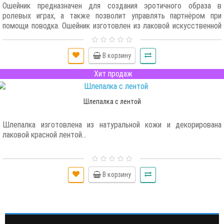
Ошейник предназначен для создания эротичного образа в
ролевых играх, а также позволит управлять партнёром при
помощи поводка. Ошейник изготовлен из лаковой искусственной
кожи вишневого оттенка. В качестве подклады используется
искусственный мех, мягкий и приятный на ощупь. Регулируется
ошейник при помощи металлической пряжки. Фурнитура имеет
В корзину
никелевое покрытие. В комплекте с ошейником идет поводок в
Хит продаж
виде цепочки с карабином и петлёй из искусственной кожи, для
запястья. Длина поводка-цепочки составляет около 1 м...
Шлепалка с лентой
Шлепалка изготовлена из натуральной кожи и декорирована
лаковой красной лентой...
В корзину