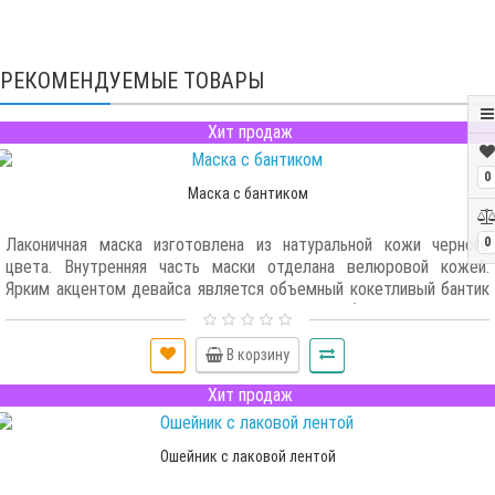
РЕКОМЕНДУЕМЫЕ ТОВАРЫ
Хит продаж
0
Маска с бантиком
0
Лаконичная маска изготовлена из натуральной кожи черного
цвета. Внутренняя часть маски отделана велюровой кожей.
Ярким акцентом девайса является объемный кокетливый бантик
из красной лаковой натуральной кожи. Удобство и простоту
использования обеспечивает эластичная резинка...
В корзину
Хит продаж
Ошейник с лаковой лентой