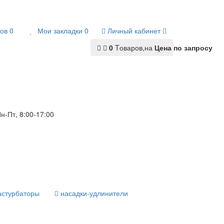
ов
0
Мои закладки
0
Личный кабинет
0
Tоваров,
на
Цена по запросу
9
н-Пт, 8:00-17:00
астурбаторы
насадки-удлинители