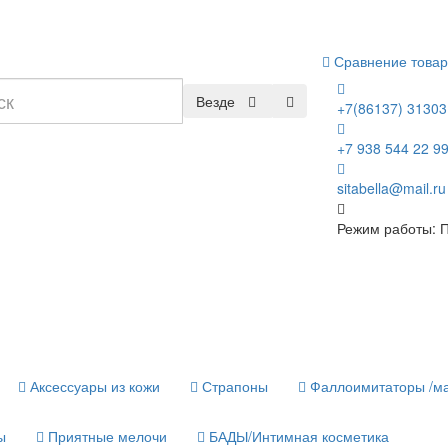
Сравнение товар
Везде
+7(86137) 31303
+7 938 544 22 9
sitabella@mail.ru
Режим работы: П
Аксессуары из кожи
Страпоны
Фаллоимитаторы /м
ы
Приятные мелочи
БАДЫ/Интимная косметика