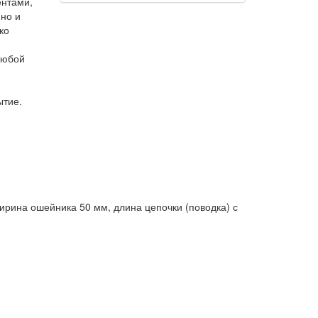
нтами,
но и
ко
любой
ытие.
ирина ошейника 50 мм, длина цепочки (поводка) с