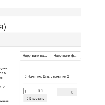
я)
Наручники на липучке с одним ремешком
Наручники-фиксатор с двумя р
учке,
ов в
Наличие:
Есть в наличии
2
уют
, с
а
В корзину
щения.