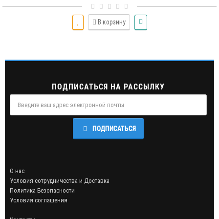
их округлой формы. Акцентом данного изделия является красная
лаковая кожаная лента, напоминающая переплёт корсета.На
наручниках находятся полукольца, для соединения их между
В корзину
собой при помощи двух карабинов, скреплённых кожаным
ремешком. Регулировка размера и фиксация изделия
производится при помощи металлической пряжки. Вся
металлическая фурнитура имеет никелевое покрытие.Длина с
ремешком около 27 см, ширина 5,5 см. Цвет чёрный...
ПОДПИСАТЬСЯ НА РАССЫЛКУ
ПОДПИСАТЬСЯ
О нас
Условия сотрудничества и Доставка
Политика Безопасности
Условия соглашения