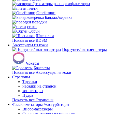
распорки/фиксаторы
плети
Ошейники
Бандаж/веревка
поводки
стеки
Сбруи
Шлепалки
Показать все BDSM
Аксессуары из кожи
Портупеи/платья/гартеры
Чокеры
Браслеты
Показать все Аксессуары из кожи
Страпоны
Трусики
насадки на страпон
коннекторы
Пудра
Показать все Страпоны
Фаллоимитаторы /мастурбаторы
Вибромассажеры
Фаллоимитаторы на присоске