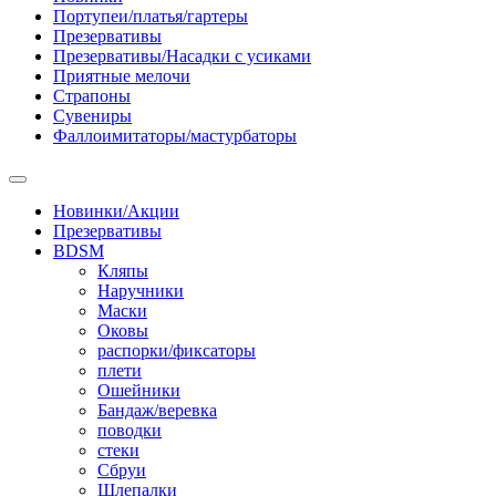
Портупеи/платья/гартеры
Презервативы
Презервативы/Насадки с усиками
Приятные мелочи
Страпоны
Сувениры
Фаллоимитаторы/мастурбаторы
Новинки/Акции
Презервативы
BDSM
Кляпы
Наручники
Маски
Оковы
распорки/фиксаторы
плети
Ошейники
Бандаж/веревка
поводки
стеки
Сбруи
Шлепалки