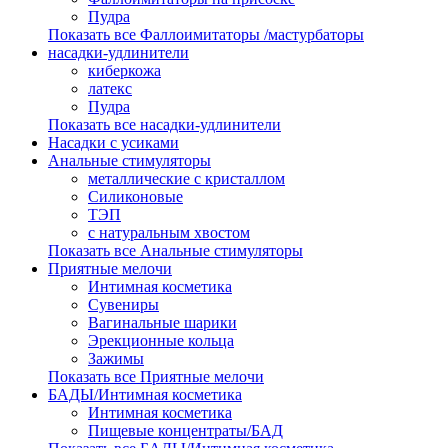
Пудра
Показать все Фаллоимитаторы /мастурбаторы
насадки-удлинители
киберкожа
латекс
Пудра
Показать все насадки-удлинители
Насадки с усиками
Анальные стимуляторы
металлические с кристаллом
Силиконовые
ТЭП
с натуральным хвостом
Показать все Анальные стимуляторы
Приятные мелочи
Интимная косметика
Сувениры
Вагинальные шарики
Эрекционные кольца
Зажимы
Показать все Приятные мелочи
БАДЫ/Интимная косметика
Интимная косметика
Пищевые концентраты/БАД