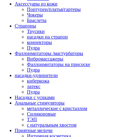
Аксессуары из кожи
Портупеи/платья/гартеры
Чокеры
Браслеты
Страпоны
Трусики
насадки на страпон
коннекторы
Пудра
Фаллоимитаторы /мастурбаторы
Вибромассажеры
Фаллоимитаторы на присоске
Пудра
насадки-удлинители
киберкожа
латекс
Пудра
Насадки с усиками
Анальные стимуляторы
металлические с кристаллом
Силиконовые
ТЭП
с натуральным хвостом
Приятные мелочи
Интимная косметика