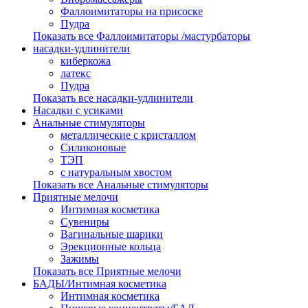
Фаллоимитаторы на присоске
Пудра
Показать все Фаллоимитаторы /мастурбаторы
насадки-удлинители
киберкожа
латекс
Пудра
Показать все насадки-удлинители
Насадки с усиками
Анальные стимуляторы
металлические с кристаллом
Силиконовые
ТЭП
с натуральным хвостом
Показать все Анальные стимуляторы
Приятные мелочи
Интимная косметика
Сувениры
Вагинальные шарики
Эрекционные кольца
Зажимы
Показать все Приятные мелочи
БАДЫ/Интимная косметика
Интимная косметика