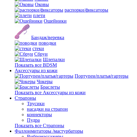
Оковы
распорки/фиксаторы
плети
Ошейники
Бандаж/веревка
поводки
стеки
Сбруи
Шлепалки
Показать все BDSM
Аксессуары из кожи
Портупеи/платья/гартеры
Чокеры
Браслеты
Показать все Аксессуары из кожи
Страпоны
Трусики
насадки на страпон
коннекторы
Пудра
Показать все Страпоны
Фаллоимитаторы /мастурбаторы
Вибромассажеры