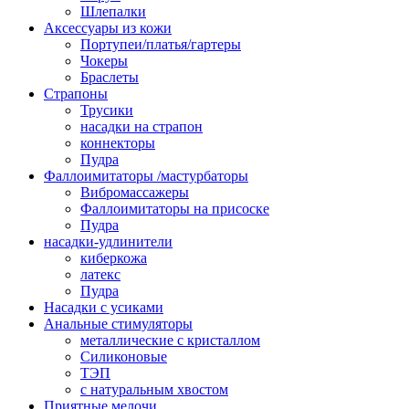
Шлепалки
Аксессуары из кожи
Портупеи/платья/гартеры
Чокеры
Браслеты
Страпоны
Трусики
насадки на страпон
коннекторы
Пудра
Фаллоимитаторы /мастурбаторы
Вибромассажеры
Фаллоимитаторы на присоске
Пудра
насадки-удлинители
киберкожа
латекс
Пудра
Насадки с усиками
Анальные стимуляторы
металлические с кристаллом
Силиконовые
ТЭП
с натуральным хвостом
Приятные мелочи