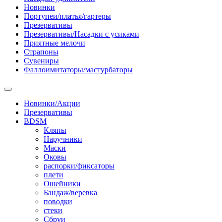
Новинки
Портупеи/платья/гартеры
Презервативы
Презервативы/Насадки с усиками
Приятные мелочи
Страпоны
Сувениры
Фаллоимитаторы/мастурбаторы
Новинки/Акции
Презервативы
BDSM
Кляпы
Наручники
Маски
Оковы
распорки/фиксаторы
плети
Ошейники
Бандаж/веревка
поводки
стеки
Сбруи