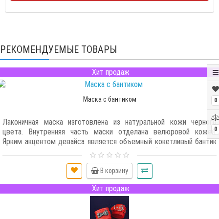
РЕКОМЕНДУЕМЫЕ ТОВАРЫ
Хит продаж
Маска с бантиком
0
Лаконичная маска изготовлена из натуральной кожи черного
0
цвета. Внутренняя часть маски отделана велюровой кожей.
Ярким акцентом девайса является объемный кокетливый бантик
из красной лаковой натуральной кожи. Удобство и простоту
использования обеспечивает эластичная резинка...
В корзину
Хит продаж