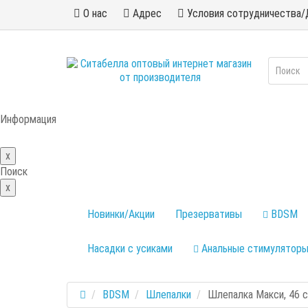
О нас
Адрес
Условия сотрудничества/
Информация
x
Поиск
x
Новинки/Акции
Презервативы
BDSM
Насадки с усиками
Анальные стимулятор
BDSM
Шлепалки
Шлепалка Макси, 46 