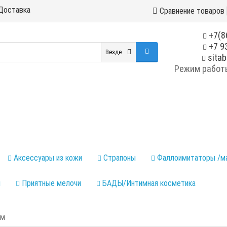
Доставка
Сравнение товаров
+7(8
+7 93
Везде
sitab
Режим работы:
Аксессуары из кожи
Страпоны
Фаллоимитаторы /м
ы
Приятные мелочи
БАДЫ/Интимная косметика
см