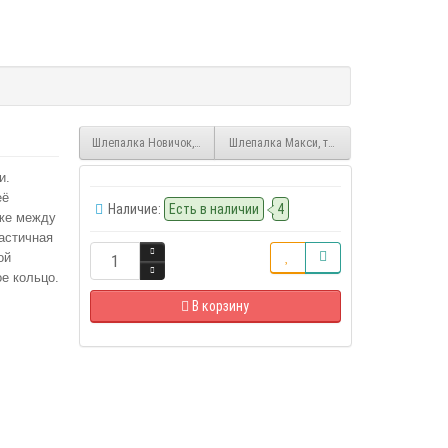
Шлепалка Новичок, темно-синий (распродажа)
Шлепалка Макси, темно-синяя, 46 см
и.
её
Наличие:
Есть в наличии
4
кже между
астичная
ой
е кольцо.
В корзину