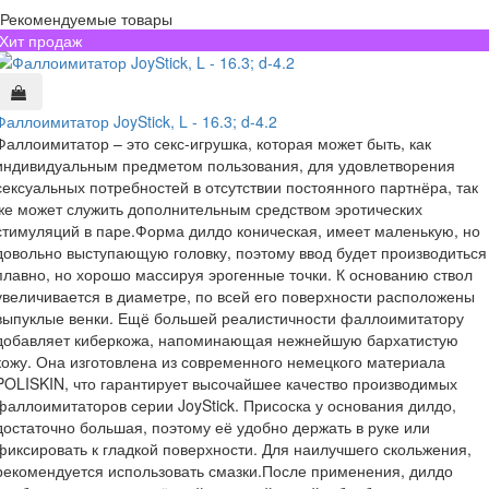
Рекомендуемые товары
Хит продаж
Фаллоимитатор JoyStick, L - 16.3; d-4.2
Фаллоимитатор – это секс-игрушка, которая может быть, как
индивидуальным предметом пользования, для удовлетворения
сексуальных потребностей в отсутствии постоянного партнёра, так
же может служить дополнительным средством эротических
стимуляций в паре.Форма дилдо коническая, имеет маленькую, но
довольно выступающую головку, поэтому ввод будет производиться
плавно, но хорошо массируя эрогенные точки. К основанию ствол
увеличивается в диаметре, по всей его поверхности расположены
выпуклые венки. Ещё большей реалистичности фаллоимитатору
добавляет киберкожа, напоминающая нежнейшую бархатистую
кожу. Она изготовлена из современного немецкого материала
POLISKIN, что гарантирует высочайшее качество производимых
фаллоимитаторов серии JoyStick. Присоска у основания дилдо,
достаточно большая, поэтому её удобно держать в руке или
фиксировать к гладкой поверхности. Для наилучшего скольжения,
рекомендуется использовать смазки.После применения, дилдо