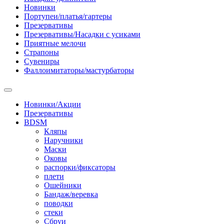
Новинки
Портупеи/платья/гартеры
Презервативы
Презервативы/Насадки с усиками
Приятные мелочи
Страпоны
Сувениры
Фаллоимитаторы/мастурбаторы
Новинки/Акции
Презервативы
BDSM
Кляпы
Наручники
Маски
Оковы
распорки/фиксаторы
плети
Ошейники
Бандаж/веревка
поводки
стеки
Сбруи