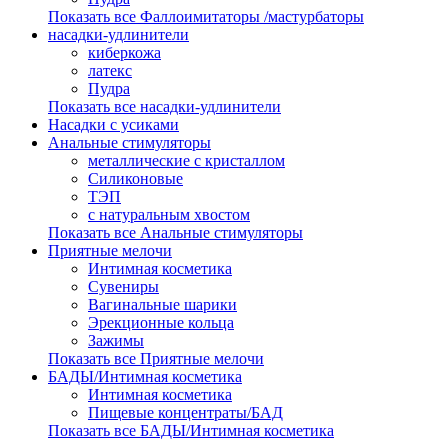
Показать все Фаллоимитаторы /мастурбаторы
насадки-удлинители
киберкожа
латекс
Пудра
Показать все насадки-удлинители
Насадки с усиками
Анальные стимуляторы
металлические с кристаллом
Силиконовые
ТЭП
с натуральным хвостом
Показать все Анальные стимуляторы
Приятные мелочи
Интимная косметика
Сувениры
Вагинальные шарики
Эрекционные кольца
Зажимы
Показать все Приятные мелочи
БАДЫ/Интимная косметика
Интимная косметика
Пищевые концентраты/БАД
Показать все БАДЫ/Интимная косметика