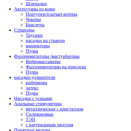
Шлепалки
Аксессуары из кожи
Портупеи/платья/гартеры
Чокеры
Браслеты
Страпоны
Трусики
насадки на страпон
коннекторы
Пудра
Фаллоимитаторы /мастурбаторы
Вибромассажеры
Фаллоимитаторы на присоске
Пудра
насадки-удлинители
киберкожа
латекс
Пудра
Насадки с усиками
Анальные стимуляторы
металлические с кристаллом
Силиконовые
ТЭП
с натуральным хвостом
Приятные мелочи