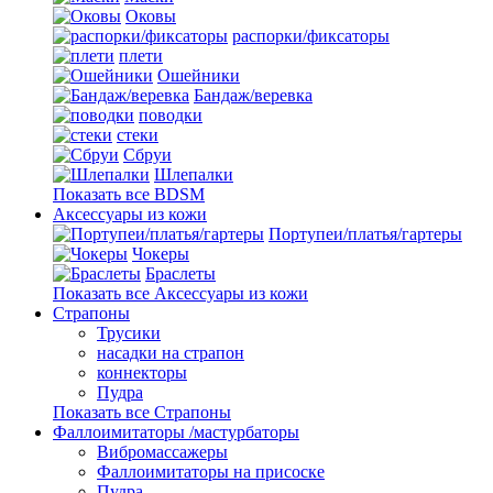
Оковы
распорки/фиксаторы
плети
Ошейники
Бандаж/веревка
поводки
стеки
Сбруи
Шлепалки
Показать все BDSM
Аксессуары из кожи
Портупеи/платья/гартеры
Чокеры
Браслеты
Показать все Аксессуары из кожи
Страпоны
Трусики
насадки на страпон
коннекторы
Пудра
Показать все Страпоны
Фаллоимитаторы /мастурбаторы
Вибромассажеры
Фаллоимитаторы на присоске
Пудра