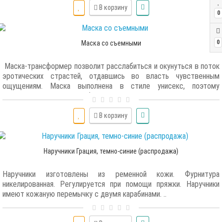
В корзину
0
0
Маска со съемными
Маска-трансформер позволит расслабиться и окунуться в поток
эротических страстей, отдавшись во власть чувственным
ощущениям. Маска выполнена в стиле унисекс, поэтому
прекрасно подходит и брутальным мужчина, и чувственным
женщинам. Сочетание чёрной лаковой кожи и блеска
никелированной фурнитуры придадут образу дерзости и роскоши.
В корзину
Трансформация маски происходит при помощи шор, которые
легко пристегнуть, используя кнопки. Внутренняя сторона маски –
велюровая. Зафиксировать и подогнать размер можно при
Наручники Грация, темно-синие (распродажа)
помощи ремешка и пряжки. Размер универсальный...
Наручники изготовлены из ременной кожи. Фурнитура
никелированная. Регулируется при помощи пряжки. Наручники
имеют кожаную перемычку с двумя карабинами. ..